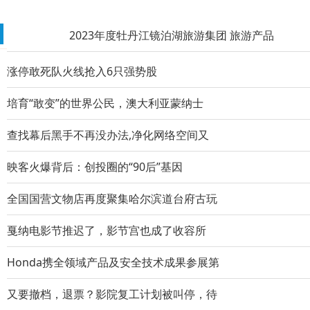
2023年度牡丹江镜泊湖旅游集团 旅游产品
推荐阅读榜
艾恩伦特引领我国智能酿造设备标准，实现
涨停敢死队火线抢入6只强势股
七台河电信分公司开展庆七一户外健步走活
培育“敢变”的世界公民，澳大利亚蒙纳士
华人运通西部软件研发基地落户成都 推动
查找幕后黑手不再没办法,净化网络空间又
专利图曝光高合第二款车，或与HiPhiX呈“
映客火爆背后：创投圈的“90后”基因
装配式建筑ACC墙板得到央视名嘴韩乔生盛
全国国营文物店再度聚集哈尔滨道台府古玩
高合汽车发布1000公里电池包升能服务及Hi
戛纳电影节推迟了，影节宫也成了收容所
春暖花开，金牛送子：第二季春季百人好孕
Honda携全领域产品及安全技术成果参展第
全新传祺M8再升舱闪耀七台河,增配不增价
又要撤档，退票？影院复工计划被叫停，待